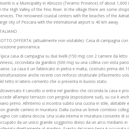
Bisenti is a Municipality in Abruzzo (Teramo Province) of about 1,600 
in the High Valley of the Fino River. In the village there are some sho
services. The renowned coastal centers with the beaches of the Adria
large city of Pescara with the international airport is 40 km away.
ITALIANO
SOTTO OFFERTA: (attualmente non visitabile). Casa di campagna con t
posizione panoramica.
Tipica casa di campagna su due livelli (150 mq) con 2 camere da letto
annessi, circondata da giardino (500 mq) su una collina con vista pano
paese. La casa è un fabbricato in pietra e malta, costruito prima del 19
ristrutturazione anche recenti con rinforzo strutturale (rifacimento so
del tetto in latero-cemento che si presenta in buono stato.
Attraversato il cancello si entra nel giardino che circonda la casa e p
accede all’ampio terrazzo con pergola (esposizione sud), su cui è anche
piano primo. All’interno si incontra subito una cucina in stile, abitabil
con grande camino in muratura. Dalla cucina un breve corridoio colleg
bagno con cabina doccia. Una scala interna in muratura consente di sc
occupato da un unico grande soggiorno diviso da un arco mediano in m
collegata direttamente al giardino. Il resto del piano terra è occupa