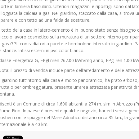
porte in lamiera basculanti. Ulteriori magazzini e ripostigli sono dal la
alloggiata la caldaia a gas. Nel giardino, staccato dalla casa, si trova
riparare e con tetto ad una falda da sostituire.
Il tetto della casa in latero-cemento è in buono stato senza bisogno d
piccolo lavoro cosmetico sulla muratura di un settore interno per ripar
a gas GPL con radiatori a parete e bombolone interrato in giardino. Pa
e stanze. Infissi esterni in pvc color bianco.
Classe Energetica G, EPgl nren 267.00 kWh/mq anno, EPgl ren 1.00 
Nota: il prezzo di vendita include parte dell’arredamento e delle attrez
Il giardino tutt’intorno alla casa è molto panoramico, ha prato erboso
frutta o per ombreggiatura, presente un’area attrezzata per attività di 
fontana.
Bisenti è un Comune di circa 1.600 abitanti a 274 m. slm in Abruzzo (Pro
Fiume Fino. In paese è presente qualche negozio, bar ed i servizi gene
costieri con le spiagge del Mare Adriatico distano circa 35 km., la gran
internazionale è a 40 km.