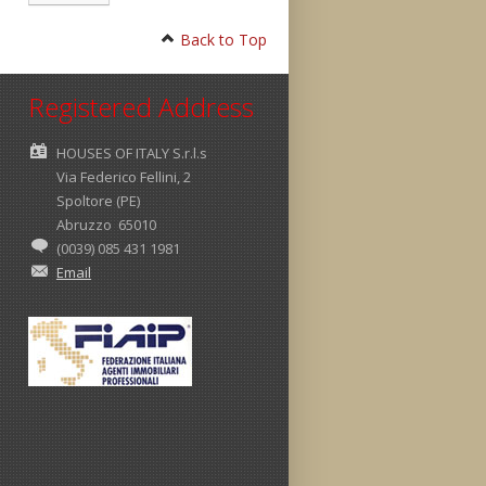
Back to Top
Registered Address
HOUSES OF ITALY S.r.l.s
Via Federico Fellini, 2
Spoltore (PE)
Abruzzo 65010
(0039) 085 431 1981
Email