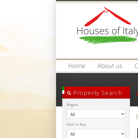
Login
Username :
Home
About us
O
Property Search
Region
Rent or Buy