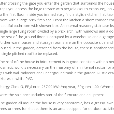
After crossing the gate you enter the garden that surrounds the hous
steps you access the large terrace with pergola (south exposure), on 
to the first floor. Inside you immediately find a stylish kitchen, habitab
room with a large brick fireplace. From the kitchen a short corridor
beautiful bathroom with shower box. An internal masonry staircase le
single large living room divided by a brick arch, with windows and a do
The rest of the ground floor is occupied by a warehouse and a garage 
Further warehouses and storage rooms are on the opposite side and i
housed. In the garden, detached from the house, there is another bri
a single-pitched roof to be replaced.
The roof of the house in brick-cement is in good condition with no ne
cosmetic work is necessary on the masonry of an internal sector for a 
gas with wall radiators and underground tank in the garden. Rustic cera
fixtures in white PVC.
Energy Class G, EPgl nren 267.00 kWh/mq year, EPgl ren 1.00 kWh/mq
Note: the sale price includes part of the furniture and equipment.
The garden all around the house is very panoramic, has a grassy lawn
trees or trees for shade, there is an area equipped for outdoor activiti