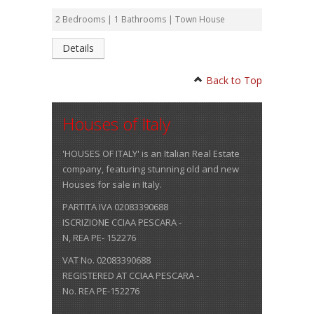
2 Bedrooms | 1 Bathrooms | Town House
Details
Back to Top
Houses of Italy
'HOUSES OF ITALY' is an Italian Real Estate
company, featuring stunning old and new
Houses for sale in Italy.
PARTITA IVA 02083390688
ISCRIZIONE CCIAA PESCARA -
N, REA PE- 152276
VAT No. 02083390688
REGISTERED AT CCIAA PESCARA -
No. REA PE-152276