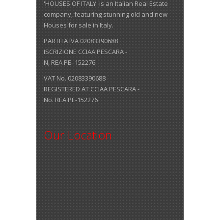
'HOUSES OF ITALY' is an Italian Real Estate
company, featuring stunning old and new
Houses for sale in Italy.
PARTITA IVA 02083390688
ISCRIZIONE CCIAA PESCARA -
N, REA PE- 152276
VAT No. 02083390688
REGISTERED AT CCIAA PESCARA -
No. REA PE-152276
Our Location