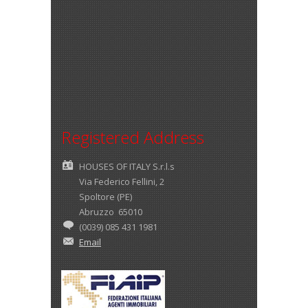
Registered Address
HOUSES OF ITALY S.r.l.s
Via Federico Fellini, 2
Spoltore (PE)
Abruzzo 65010
(0039) 085 431 1981
Email