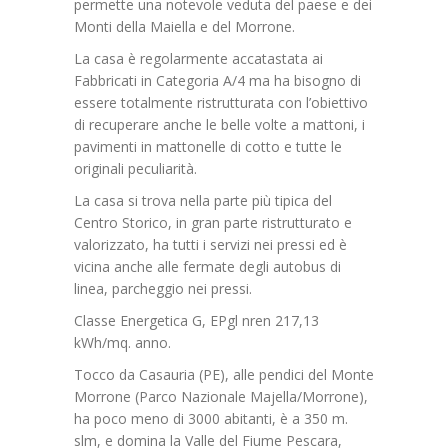
permette una notevole veduta del paese e dei
Monti della Maiella e del Morrone.
La casa è regolarmente accatastata ai
Fabbricati in Categoria A/4 ma ha bisogno di
essere totalmente ristrutturata con l’obiettivo
di recuperare anche le belle volte a mattoni, i
pavimenti in mattonelle di cotto e tutte le
originali peculiarità.
La casa si trova nella parte più tipica del
Centro Storico, in gran parte ristrutturato e
valorizzato, ha tutti i servizi nei pressi ed è
vicina anche alle fermate degli autobus di
linea, parcheggio nei pressi.
Classe Energetica G, EPgl nren 217,13
kWh/mq. anno.
Tocco da Casauria (PE), alle pendici del Monte
Morrone (Parco Nazionale Majella/Morrone),
ha poco meno di 3000 abitanti, è a 350 m.
slm, e domina la Valle del Fiume Pescara,