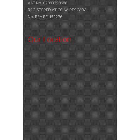
VAT No. 02083390688
REGISTERED AT CCIAA PESCARA -
No. REA PE-152276
Our Location