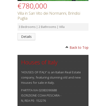
€780,000
Villa in San Vito dei Normanni, Brindisi
Puglia
3 Bedrooms | 2 Bathrooms | Villa
Details
Back to Top
Houses of Italy
'HOUSES OF ITALY' is an Italian Real Estate
company, featuring stunning old and new
Houses for sale in Italy.
PARTITA IVA 02083390688
ISCRIZIONE CCIAA PESCARA -
N, REA PE- 152276